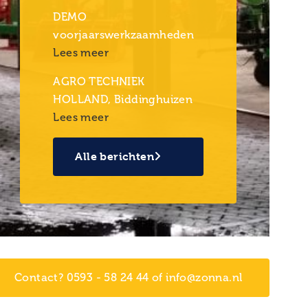
DEMO
voorjaarswerkzaamheden
Lees meer
AGRO TECHNIEK
HOLLAND, Biddinghuizen
Lees meer
Alle berichten
Contact? 0593 - 58 24 44 of info@zonna.nl