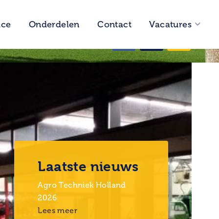
ice
Onderdelen
Contact
Vacatures
Vragen?
0593 58 24 44
Laatste nieuws
Agro Techniek Holland
2026
Lees meer