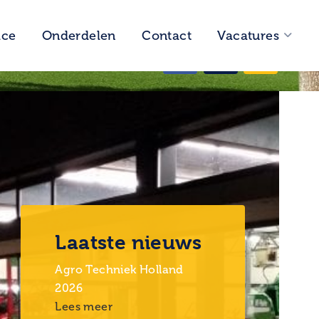
ice
Onderdelen
Contact
Vacatures
Vragen?
0593 58 24 44
Laatste nieuws
Agro Techniek Holland
2026
Lees meer