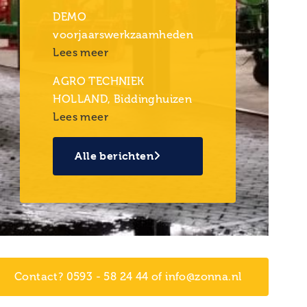
DEMO
voorjaarswerkzaamheden
Lees meer
AGRO TECHNIEK
HOLLAND, Biddinghuizen
Lees meer
Alle berichten
Contact? 0593 - 58 24 44 of info@zonna.nl