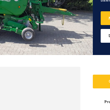
bale
Pr