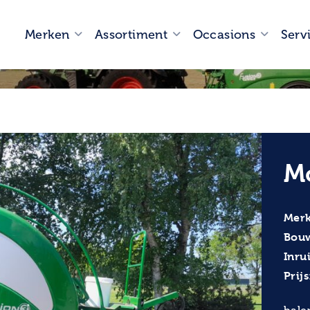
Merken
Assortiment
Occasions
Serv
M
Merk
Bouw
Inrui
Prijs