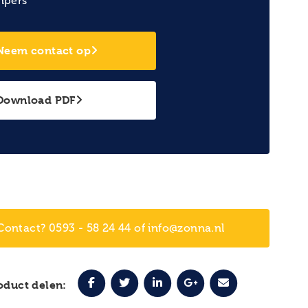
npers
Neem contact op
Download PDF
Contact? 0593 - 58 24 44 of info@zonna.nl
oduct delen: