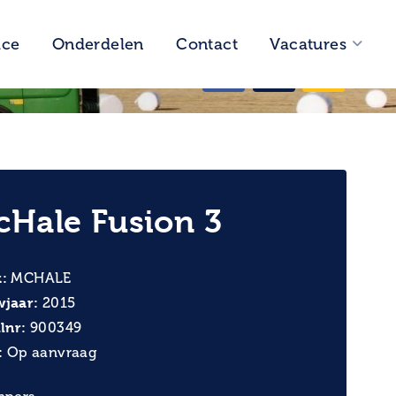
ice
Onderdelen
Contact
Vacatures
Vragen?
0593 58 24 44
cHale Fusion 3
:
MCHALE
jaar:
2015
lnr:
900349
:
Op aanvraag