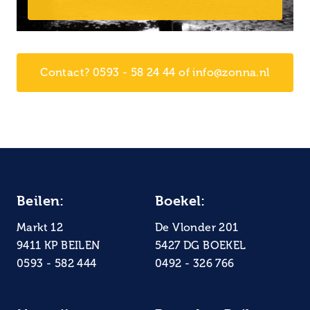
Contact? 0593 - 58 24 44 of info@zonna.nl
Beilen:
Boekel:
Markt 12
De Vlonder 201
9411 KP BEILEN
5427 DG BOEKEL
0593 - 582 444
0492 - 326 766