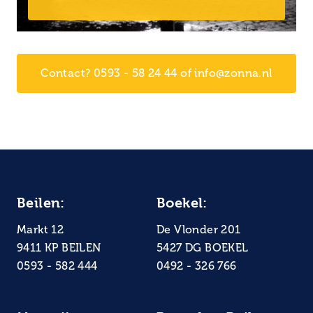
Contact? 0593 - 58 24 44 of info@zonna.nl
Beilen:
Boekel:
Markt 12
De Vlonder 201
9411 KP BEILEN
5427 DG BOEKEL
0593 - 582 444
0492 - 326 766