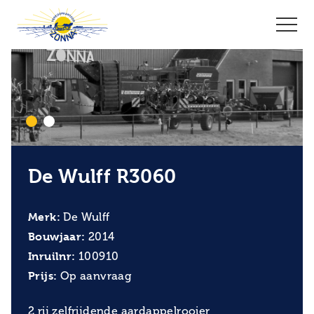
De Wulff R3060
Merk:
De Wulff
Bouwjaar:
2014
Inruilnr:
100910
Prijs:
Op aanvraag
2 rij zelfrijdende aardappelrooier